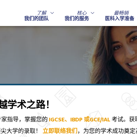
了解
核心
最畅销
我们的团队
我们的服务
医科入学准备
越学术之路！
 的专家指导，掌握您的
IGCSE、IBDP 或GCE/IAL
考试。获
顶尖大学的录取！
立即联络我们
，为您的学术成功奠定