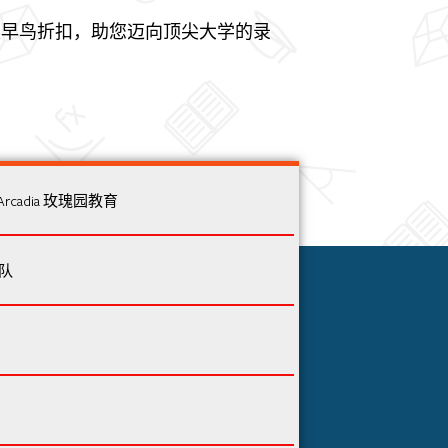
家早鸟折扣，助您迈向顶尖大学的录
Arcadia 玫瑰园教育
队