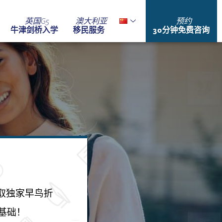
英国G5
澳大利亚
预约
牛津剑桥入学
移民服务
30分钟免费咨询
取独家早鸟折
基础！