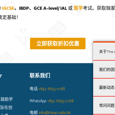
的
IGCSE
、IBDP、GCE A-level/ IAL
或
医学
考试。获取独
奠定基础！
立即获取折扣优惠
关于The 
我们的团
联系我们
育
最新动态
电话
+852 6653 0168
育，鼓励学
WhatsApp
+852 6653 0168
常问问题
旨在创
电邮
info@thearcadia.hk